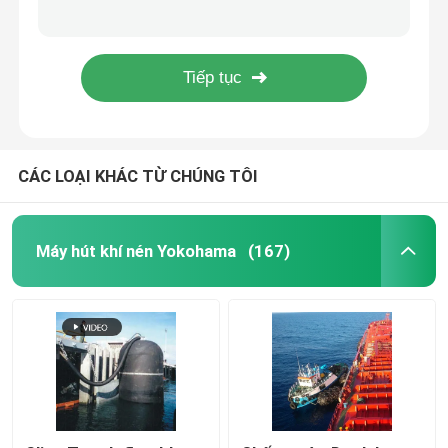
Tấm chắn sáng bằng bọt biển EVA nổi đầy màu sắc
1.5m * 2.5m Polyurethane nổi loại Maine Foam Fender
Máy hút khí nén nổi
CCS đầy màu sắc được ủy quyền loại nổi bọt Fender
Tấm chắn khí nén thủy lực bảo vệ tàu ngầm 3,3m * 6,5m
Túi khí cao su biển
CÁC LOẠI KHÁC TỪ CHÚNG TÔI
chắn bùn đầy
Ống dầu biển
Máy hút khí nén Yokohama
(167)
Tàu phóng túi khí
Túi khí nâng hạng nặng
Phao định vị hàng hải