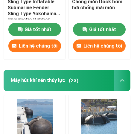
Sling Type Inflatable
Chống mòn Dock bơm
Submarine Fender
hơi chống mài mòn
Sling Type Yokohama
Phao neo
Pneumatic Rubber
Boat Fender (Máy phun
Giá tốt nhất
Giá tốt nhất
nước trên tàu ngầm)
Marine Anchor Chains
Liên hệ chúng tôi
Liên hệ chúng tôi
Fender cao su hàng hải
Sự bùng nổ ngăn chặn tràn dầu
Máy hút khí nén thủy lực
(23)