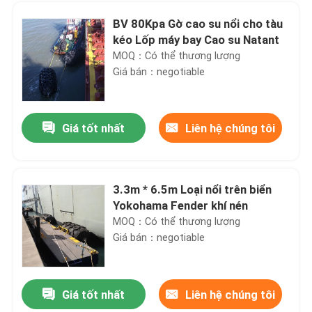
BV 80Kpa Gờ cao su nổi cho tàu
kéo Lốp máy bay Cao su Natant
MOQ：Có thể thương lượng
Giá bán：negotiable
Giá tốt nhất
Liên hệ chúng tôi
3.3m * 6.5m Loại nổi trên biển
Yokohama Fender khí nén
Trang chủ
MOQ：Có thể thương lượng
Giá bán：negotiable
Các sản phẩm
Giá tốt nhất
Liên hệ chúng tôi
2.0m * 3.5m Bọt đầy thuyền Fender Polyurethane Du thuyền Fender để bảo vệ tàu
Về chúng tôi