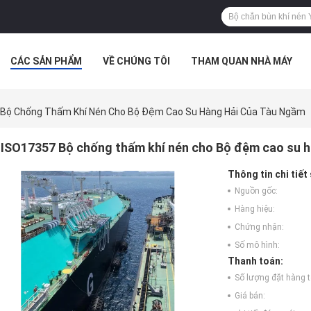
CÁC SẢN PHẨM
VỀ CHÚNG TÔI
THAM QUAN NHÀ MÁY
 HỢP
Bộ Chống Thấm Khí Nén Cho Bộ Đệm Cao Su Hàng Hải Của Tàu Ngầm
ISO17357 Bộ chống thấm khí nén cho Bộ đệm cao su h
Thông tin chi tiết
Nguồn gốc:
Hàng hiệu:
Chứng nhận:
Số mô hình:
Thanh toán:
Số lượng đặt hàng tố
Giá bán: