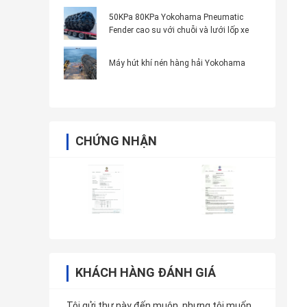
Boat Fender (Máy phun nước trên tàu
ngầm)
50KPa 80KPa Yokohama Pneumatic
Fender cao su với chuỗi và lưới lốp xe
Máy hút khí nén hàng hải Yokohama
CHỨNG NHẬN
KHÁCH HÀNG ĐÁNH GIÁ
Tôi gửi thư này đến muộn, nhưng tôi muốn