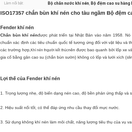
Bộ chắn nước khí nén
Bộ đệm cao su hàng 
Làm nổi bật:
,
ISO17357 chắn bùn khí nén cho tàu ngầm Bộ đệm ca
Fender khí nén
Chắn bùn khí nén
được phát triển tại Nhật Bản vào năm 1958. Nó 
chuẩn xác định các tiêu chuẩn quốc tế tương ứng đối với vật liệu và
các trường hợp,
nên được bao quanh bởi lốp xe v
Khí nén f
người kết thúc
gia cố bằng gân cao su (chắn bùn sườn) không có lốp và lưới xích (sli
Lợi thế của Fender khí nén
1. Trọng lượng nhẹ, độ biến dạng nén cao, độ bền phản ứng thấp và 
2. Hiệu suất nổi tốt, có thể đáp ứng nhu cầu thay đổi mực nước.
3. Sử dụng không khí nén làm môi chất, năng lượng tiêu thụ của vụ va