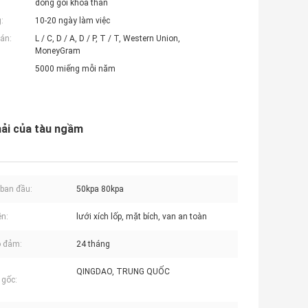
đóng gói khỏa thân
:
10-20 ngày làm việc
án:
L / C, D / A, D / P, T / T, Western Union,
MoneyGram
5000 miếng mỗi năm
ải của tàu ngầm
 ban đầu:
50kpa 80kpa
ện:
lưới xích lốp, mặt bích, van an toàn
o đảm:
24 tháng
QINGDAO, TRUNG QUỐC
 gốc: