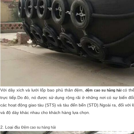
Với dây xích và lưới lốp bao phủ thân đệm,
có th
đệm cao su hàng hải
trực tiếp.Do đó, nó được sử dụng rộng rãi ở những nơi có sự biến đổ
các hoạt động giao tàu (STS) và tàu đến bến (STD).Ngoài ra, đối với l
và độ dày khác nhau cho khách hàng lựa chọn.
2. Loại địu
Đệm cao su hàng hải