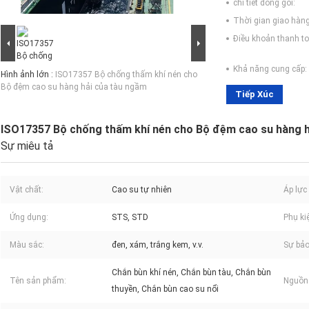
chi tiết đóng gói:
Thời gian giao hàng
Điều khoản thanh to
Khả năng cung cấp:
Hình ảnh lớn :
ISO17357 Bộ chống thấm khí nén cho
Bộ đệm cao su hàng hải của tàu ngầm
Tiếp Xúc
ISO17357 Bộ chống thấm khí nén cho Bộ đệm cao su hàng h
Sự miêu tả
Vật chất:
Cao su tự nhiên
Áp lực
Ứng dụng:
STS, STD
Phụ ki
Màu sắc:
đen, xám, trắng kem, v.v.
Sự bả
Chắn bùn khí nén, Chắn bùn tàu, Chắn bùn
Tên sản phẩm:
Nguồn
thuyền, Chắn bùn cao su nổi