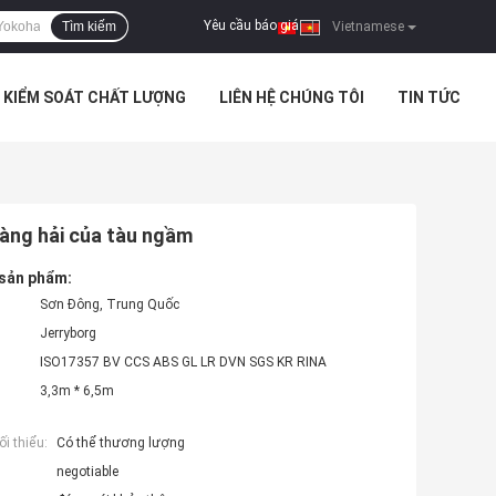
Yêu cầu báo giá
Tìm kiếm
|
Vietnamese
KIỂM SOÁT CHẤT LƯỢNG
LIÊN HỆ CHÚNG TÔI
TIN TỨC
àng hải của tàu ngầm
 sản phẩm:
Sơn Đông, Trung Quốc
Jerryborg
ISO17357 BV CCS ABS GL LR DVN SGS KR RINA
3,3m * 6,5m
i thiểu:
Có thể thương lượng
negotiable